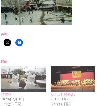
共有:
関連
積雪♡
なかよし発表会♪
2020年2月18日
2015年1月23日
ふつはら日記
ふつはら日記