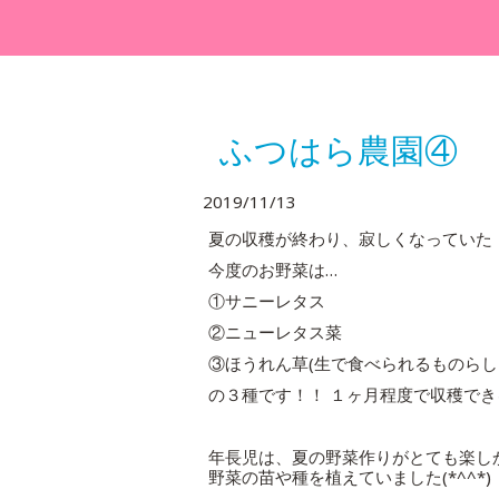
ふつはら農園④
2019/11/13
夏の収穫が終わり、寂しくなっていた『
今度のお野菜は…
①サニーレタス
②ニューレタス菜
③ほうれん草(生で食べられるものらし
の３種です！！ １ヶ月程度で収穫で
年長児は、夏の野菜作りがとても楽し
野菜の苗や種を植えていました(*^^*)