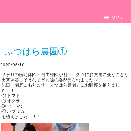
MENU
ふつはら農園①
2020/06/10
２ヶ月の臨時休園・自由登園が明け、久々にお友達に会うことが
出来き嬉しそうな子ども達の姿が見られました♡
先日、園庭にあります「ふつはら農園」にお野菜を植えまし
た！！
① トマト
② オクラ
③ ピーマン
④ パプリカ
を植えました！！！