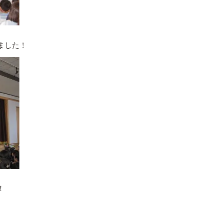
ました！
！