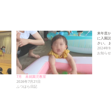
来年度か
に入園
さい。 
2024年
お知ら
7月 未就園児教室
2026年7月21日
ふつはら日記