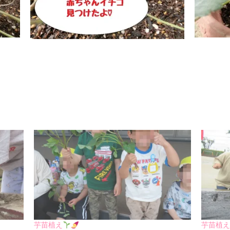
芋苗植え
芋苗植え