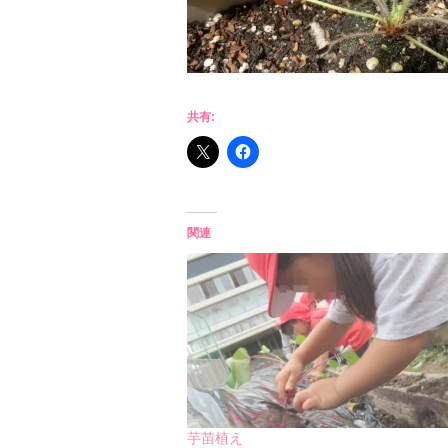
共有:
関連
芋苗植え