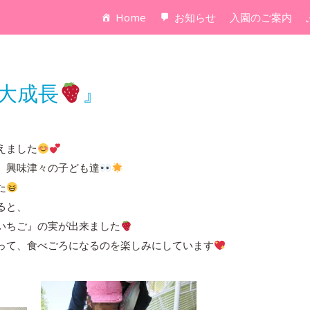
Home
お知らせ
入園のご案内
大成長
』
植えました
、興味津々の子ども達
た
ると、
いちご』の実が出来ました
って、食べごろになるのを楽しみにしています